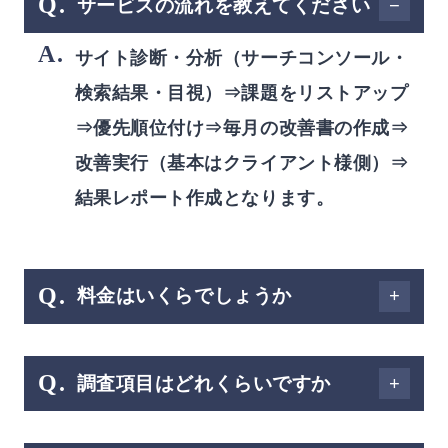
Q.
サービスの流れを教えてください
A.
サイト診断・分析（サーチコンソール・
検索結果・目視）⇒課題をリストアップ
⇒優先順位付け⇒毎月の改善書の作成⇒
改善実行（基本はクライアント様側）⇒
結果レポート作成となります。
Q.
料⾦はいくらでしょうか
A.
サイトの規模によって異なりますが、月
Q.
調査項⽬はどれくらいですか
20～50万円でございます。
A.
50を超える調査項目がございます。