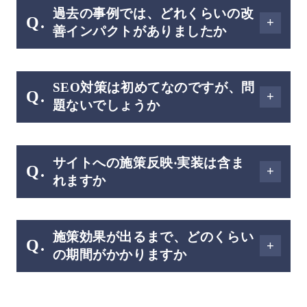
過去の事例では、どれくらいの改
Q.
善インパクトがありましたか
A.
4ヶ月でUU1.35倍、昨対比の売上で数千
SEO対策は初めてなのですが、問
万UPした事例があります。詳細はぜひ
Q.
題ないでしょうか
お打ち合わせでご説明させていただきま
A.
す。
はい、問題ありません。SEO対策につい
サイトへの施策反映‧実装は含ま
ての概要のご説明からさせていただくこ
Q.
れますか
とも可能ですし、丸投げでご依頼いただ
A.
くことも可能です。
基本料金には含まれませんので、施策反
施策効果が出るまで、どのくらい
映・実装は別途お見積もりをさせていた
Q.
の期間がかかりますか
だきます。
A.
施策効果が出るまで、どのくらいの期間
非常に早くて3～6ヶ月、通常1年ほどを