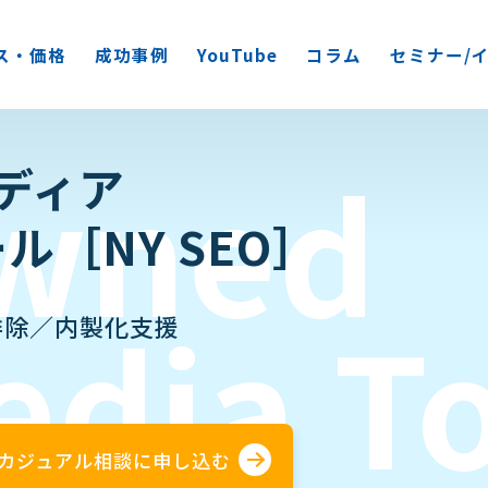
ス・価格
成功事例
YouTube
コラム
セミナー/
wned
ディア
ル［NY SEO］
edia
T
排除／内製化支援
カジュアル相談に申し込む