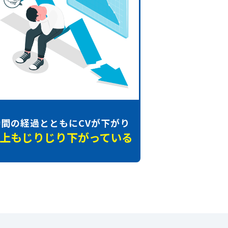
時間の経過とともに
CVが下がり
上もじりじり
下がっている