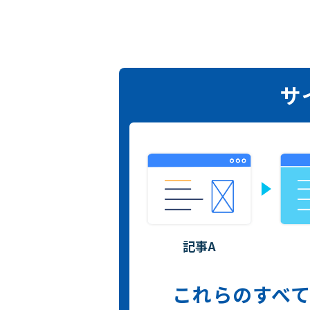
サ
記事A
これらのすべ