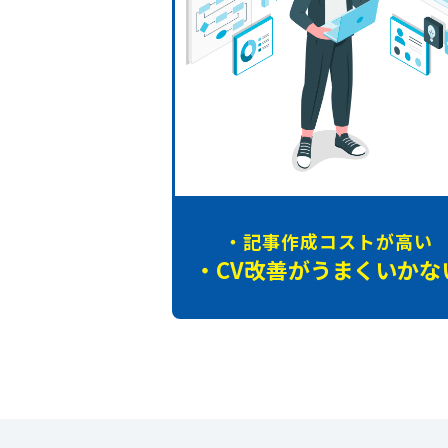
・記事作成
コストが高い
・CV改善が
うまくいかな