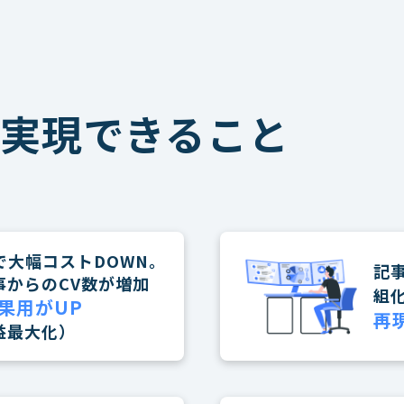
実現できること
で大幅コストDOWN。
記
事からのCV数が増加
組
果用がUP
再
益最大化）