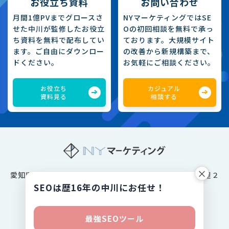
お役立ち資料
お問い合わせ
月間1億PVまでグロースさ
NYマーケティングではSE
せた中川が監修したお役立
Oの初回相談を無料で承っ
ち資料を無料で配布してい
ております。大規模サイト
ます。ご自由にダウンロー
の改善から新規構築まで、
ドください。
お気軽にご相談ください。
お役立ち
カジュアル
資料見る
相談する
×
愛知県名古屋市中村区名駅一丁目１番１号JPタワー名古屋２
SEOは歴16年の中川にお任せ！
１階
©2023 NYマーケティング
最強SEOツール
プライバシーポリシー