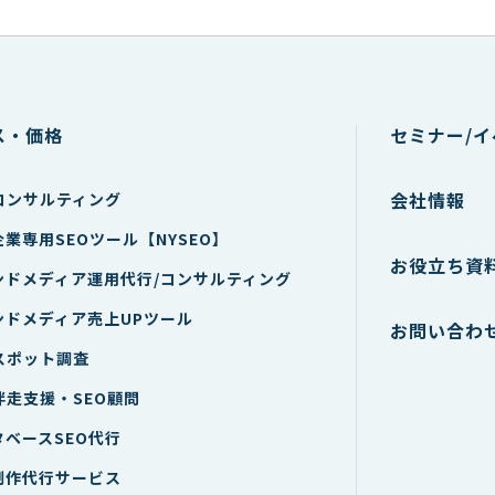
ス・価格
セミナー/
会社情報
Oコンサルティング
業専用SEOツール【NYSEO】
お役立ち資
ンドメディア運用代行/コンサルティング
ンドメディア売上UPツール
お問い合わ
Oスポット調査
伴走支援・SEO顧問
タベースSEO代行
制作代行サービス