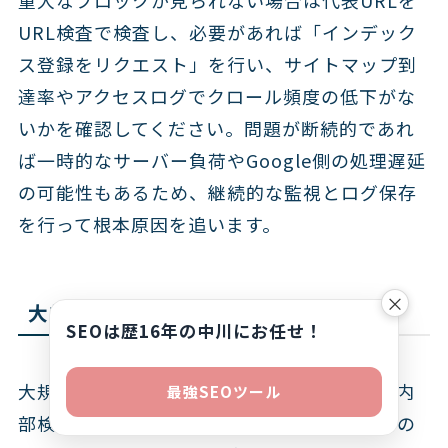
重大なブロックが見られない場合は代表URLを
URL検査で検査し、必要があれば「インデック
ス登録をリクエスト」を行い、サイトマップ到
達率やアクセスログでクロール頻度の低下がな
いかを確認してください。問題が断続的であれ
ば一時的なサーバー負荷やGoogle側の処理遅延
の可能性もあるため、継続的な監視とログ保存
を行って根本原因を追います。
×
大規模サイトの特有リスクと対策要点
SEOは歴16年の中川にお任せ！
大規模サイトではパラメータ、ファセット、内
最強SEOツール
部検索、薄い一覧ページなどがインデックスの