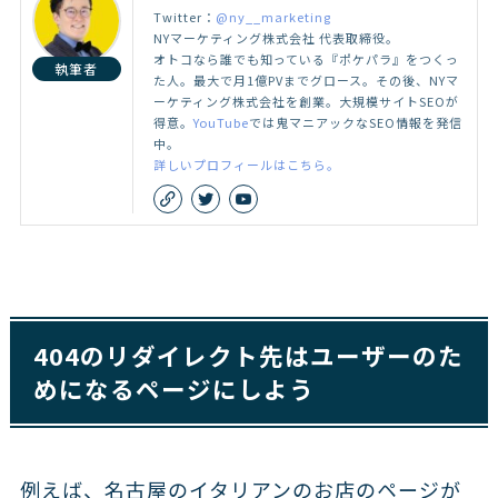
Twitter：
@ny__marketing
NYマーケティング株式会社 代表取締役。
オトコなら誰でも知っている『ポケパラ』をつくっ
執筆者
た人。最大で月1億PVまでグロース。その後、NYマ
ーケティング株式会社を創業。大規模サイトSEOが
得意。
YouTube
では鬼マニアックなSEO情報を発信
中。
詳しいプロフィールはこちら。
404のリダイレクト先はユーザーのた
めになるページにしよう
例えば、名古屋のイタリアンのお店のページが