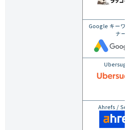
Google キー
ナー
Ubersugg
Ahrefs / Se