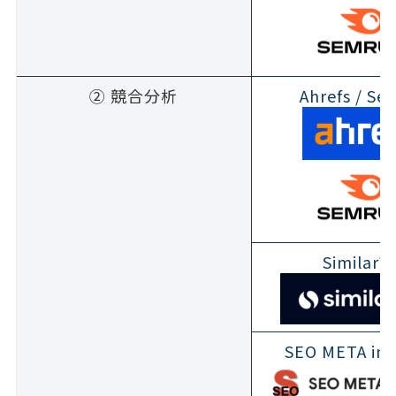
② 競合分析
Ahrefs / Se
Similar
SEO META in 