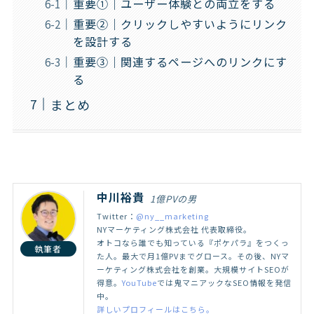
重要①｜ユーザー体験との両立をする
重要②｜クリックしやすいようにリンク
を設計する
重要③｜関連するページへのリンクにす
る
まとめ
中川裕貴
1億PVの男
Twitter：
@ny__marketing
NYマーケティング株式会社 代表取締役。
オトコなら誰でも知っている『ポケパラ』をつくっ
執筆者
た人。最大で月1億PVまでグロース。その後、NYマ
ーケティング株式会社を創業。大規模サイトSEOが
得意。
YouTube
では鬼マニアックなSEO情報を発信
中。
詳しいプロフィールはこちら。