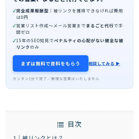
✓
完全成果報酬型
｜被リンクを獲得できなければ費用
は0円
✓
営業リスト作成〜メール営業まで
まるごと代行
で手
間ゼロ
✓
15年のSEO知見で
ペナルティの心配がない健全な被
リンク
のみ
まずは無料で資料をもらう
相談してみる ▶
カンタン1分で完了／無理な営業はいたしません
目次
被リンクとは？